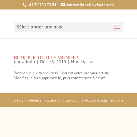
+41 79 739 73 54
contact@theflowfactory.ch
Sélectionner une page
BONJOUR TOUT LE MONDE !
par
admin
|
Déc 16, 2019
|
Non classé
Bienvenue sur WordPress. Ceci est votre premier article.
Modifiez-le ou supprimez-le, puis commencez à écrire !
Design : Ateliers Fougere.ch / Contact : ryofougere(at)gmail.com