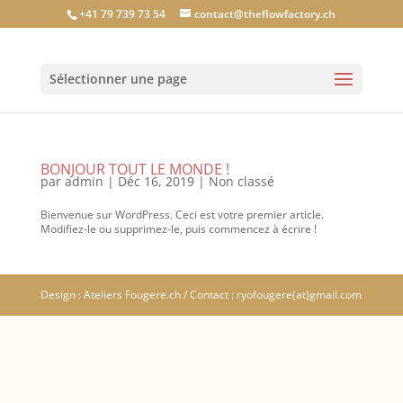
+41 79 739 73 54
contact@theflowfactory.ch
Sélectionner une page
BONJOUR TOUT LE MONDE !
par
admin
|
Déc 16, 2019
|
Non classé
Bienvenue sur WordPress. Ceci est votre premier article.
Modifiez-le ou supprimez-le, puis commencez à écrire !
Design : Ateliers Fougere.ch / Contact : ryofougere(at)gmail.com